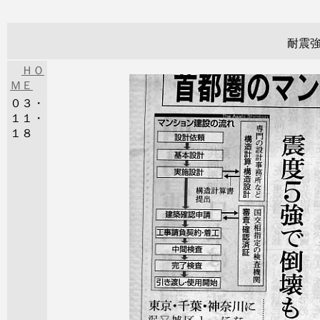
耐震強
ＨＯ
ＭＥ
０３・
１１・
１８