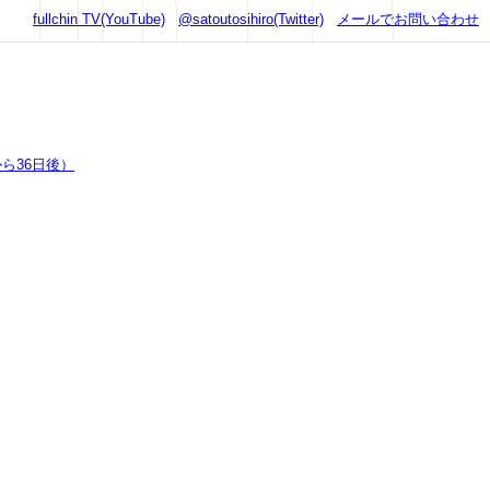
fullchin TV(YouTube)
@satoutosihiro(Twitter)
メールでお問い合わせ
ら36日後）