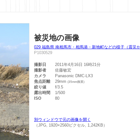
被災地の画像
029 福島県 南相馬市・相馬港・新地町などの様子（震災か
P1030529
撮影日
2011年4月16日 16時21分
撮影者
佐藤敏宏
カメラ
Panasonic DMC-LX3
焦点距離
29mm
(35mm換算)
絞り値
f/3.5
露出時間
1/500
ISO
80
別ウィンドウで元の画像を開く
（JPG, 1920×2560ピクセル, 1,242KB）