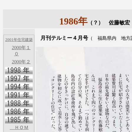
1986年
（？） 佐藤敏宏
月刊テルミー４月号
（ 福島県内 地方
2001年住宅建築
2000年１
０
2000年２
ＨＯＭ